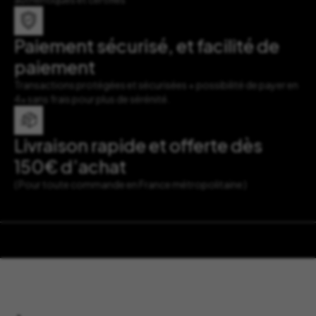
Paiement sécurisé, et facilité de
paiement
Transactions protégées et sécurisées + possibilité de payer en
4x sans frais pour plus de sérénité.
Livraison rapide et offerte dès
150€ d’achat
( Pour toute commande en France métropolitaine )