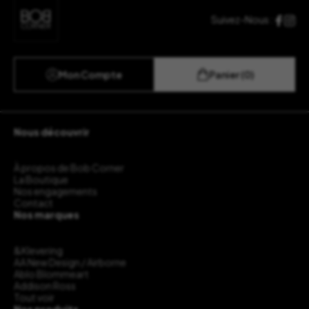
Suivez-Nous :
Mon Compte
Panier (0)
Nous découvrir
À propos de Bob Corner
La Boutique
Nos engagements
Contact
Nos marques
&Klevering
AA New Design / Airborne
Ablo Blommeart
Addison Ross
Tout voir