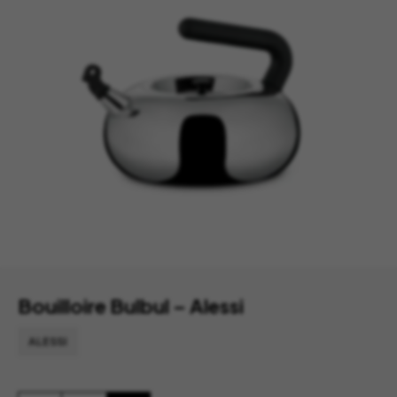
Bouilloire Bulbul – Alessi
ALESSI