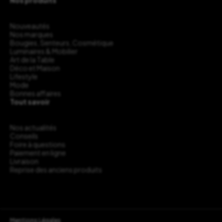
Nos produits
Nouveautés
Nos marques
Bougies, Senteurs, Cosmétique
Luminaires & Mobilier
Art de la Table
Déco et Maison
Lifestyle
Mode
Bonnes affaires
Tout savoir
Nos actualités
Conseils
Foire à questions
Paiement en ligne
Livraison
Reprise des anciens produits
Mentions Légales