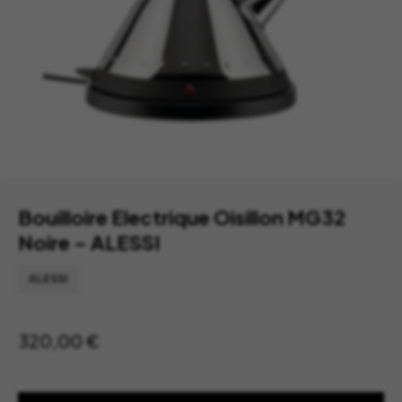
Bouilloire Electrique Oisillon MG32
Noire – ALESSI
ALESSI
320,00
€