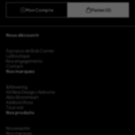
Mon Compte
Panier (0)
Nous découvrir
À propos de Bob Corner
La Boutique
Nos engagements
Contact
Nos marques
&Klevering
AA New Design / Airborne
Ablo Blommeart
Addison Ross
Tout voir
Nos produits
Nouveautés
Nos marques