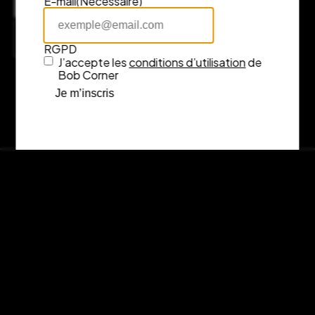
E-mail
(Nécessaire)
7 rue Fénelon, 33000 Bordeaux
Consulter l’itinéraire sur Google Maps
RGPD
J’accepte les
conditions d’utilisation
de
Bob Corner
Je m’inscris