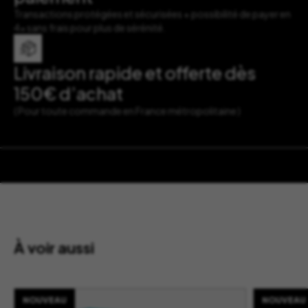
Transactions protégées et sécurisées + possibilité de payer en
4x sans frais pour plus de sérénité.
Livraison rapide et offerte dès
150€ d’achat
( Pour toute commande en France métropolitaine )
À voir aussi
NOUVEAU
NOUVEAU