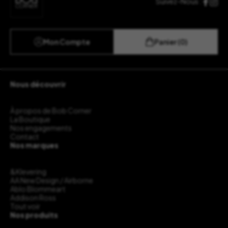
Suivez-Nous :
Mon Compte
Panier (0)
Nous découvrir
À propos de Bob Corner
La Boutique
Nos engagements
Contact
Nos marques
&Klevering
AA New Design / Airborne
Ablo Blommeart
Addison Ross
Tout voir
Nos produits