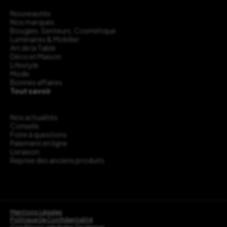
Nouveautés
Nos marques
Bougies, Senteurs, Cosmétique
Luminaires & Mobilier
Art de la Table
Déco et Maison
Lifestyle
Mode
Bonnes affaires
Tout savoir
Nos actualités
Conseils
Foire à questions
Paiement en ligne
Livraison
Reprise des anciens produits
Mentions Légales
Politique De Confidentialité