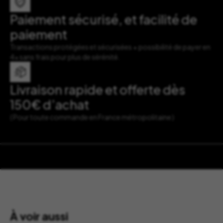
Paiement sécurisé, et facilité de
paiement
Transactions protégées et sécurisées + possibilité de payer en
4x sans frais pour plus de sérénité.
Livraison rapide et offerte dès
150€ d’achat
( Pour toute commande en France métropolitaine )
À voir aussi