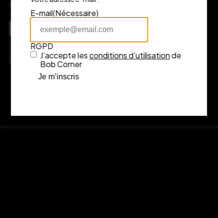
pas à nous contacter, nous serons ravis de vous accompagner
E-mail
(Nécessaire)
dans votre expérience d’achat.
Adresse
7 rue Fénelon, 33000 Bordeaux
RGPD
Consulter l’itinéraire sur Google Maps
J’accepte les
conditions d’utilisation
de
Bob Corner
Je m’inscris