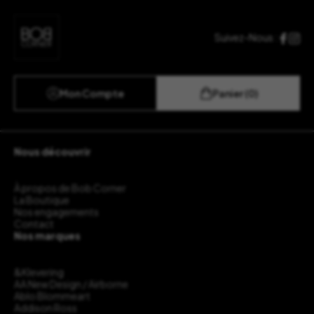
Suivez-Nous :
Mon Compte
Panier (0)
Nous découvrir
À propos de Bob Corner
La Boutique
Nos engagements
Contact
Nos marques
&Klevering
AA New Design / Airborne
Ablo Blommeart
Addison Ross