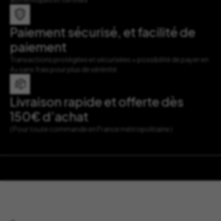
Paiement sécurisé, et facilité de
paiement
Transactions protégées et sécurisées + possibilité de payer en
4x sans frais pour plus de sérénité.
Livraison rapide et offerte dès
150€ d’achat
( Pour toute commande en France métropolitaine )