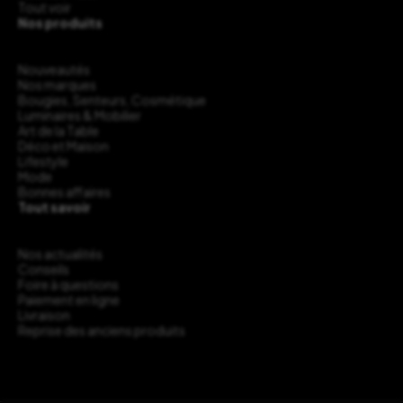
Tout voir
Nos produits
Nouveautés
Nos marques
Bougies, Senteurs, Cosmétique
Luminaires & Mobilier
Art de la Table
Déco et Maison
Lifestyle
Mode
Bonnes affaires
Tout savoir
Nos actualités
Conseils
Foire à questions
Paiement en ligne
Livraison
Reprise des anciens produits