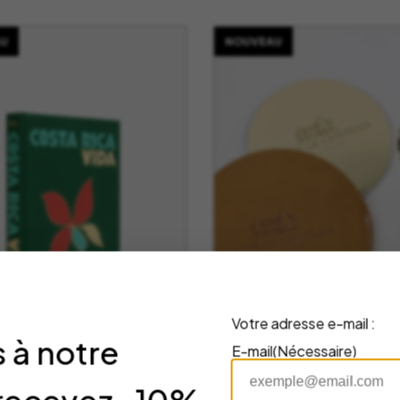
U
NOUVEAU
Votre adresse e-mail :
 à notre
E-mail
(Nécessaire)
re Costa Rica Vida
Stop-goutte avec