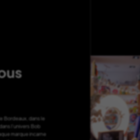
nous
de Bordeaux, dans le
ans l’univers Bob
haque marque incarne