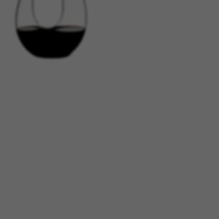
tage
Têtes Blondes
nion
The Automologist
Seurot
The Line
 Copenhagen
The Map
Tivoli Audio
Tse Tse
cilia
Usbepower
ks
Wouf
teilles
XL Boom
YAY
o