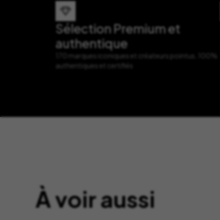
Sélection Premium et
authentique
170 marques iconiques et créateurs pointus, 100%
authentiques et certifiés
À voir aussi