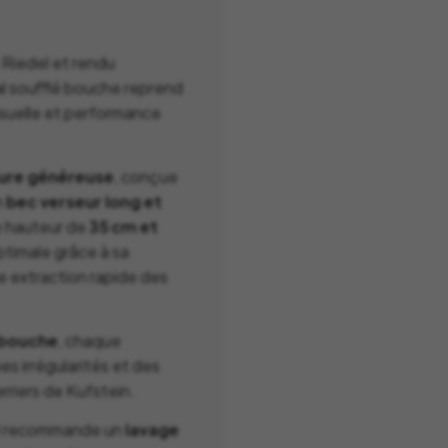
La Mariole
MB Heri
La vie de Chateau
Native U
 Riedel et rendu
Le Deun Luminaire
Nicolas 
l soufflé bouche reprend
Leblon Delienne
 visuelle et performance
Normann
Leo Sedim
Oluce
Les Jardins de la
ure généreuse
, conçue
Orlinsky
Comtesse
n
bec verseur long et
Ortigia Si
Les Senteur du Bassin
e hauteur de
35 cm et
optimale grâce à sa
Printwor
Lexon
e extraction rapide des
Q de Bou
LSA
Qeeboo
Lucie Kass
a bouche
, chaque
Qlocktw
Luj Paris
es irrégularités et des
erriers de Kufstein
.
el recommande un
lavage