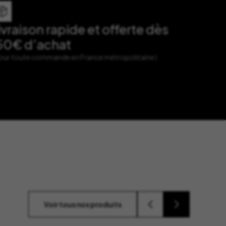
ivraison rapide et offerte dès
50€ d’achat
Pour toute commande en France métropolitaine )
Voir tous nos produits