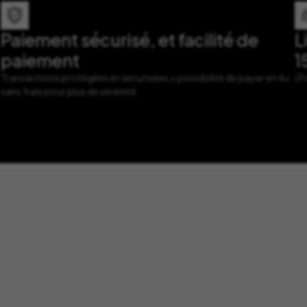
Paiement sécurisé, et facilité de
L
paiement
1
Transactions protégées et sécurisées + possibilité de payer en 4x
( 
sans frais pour plus de sérénité.