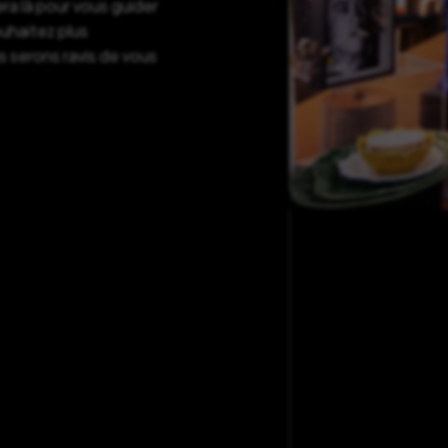
ra là pour vous guider
ouhaitez plus
s serons ravis de vous