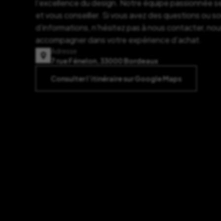
l’excellence du design. Notre équipe passionnée se
et vous conseiller. Si vous avez des questions ou s
d’informations, n’hésitez pas à nous contacter, nou
accompagner dans votre expérience d’achat.
Adresse
7 rue Fénelon, 33000 Bordeaux
Consulter l’itinéraire sur Google Maps