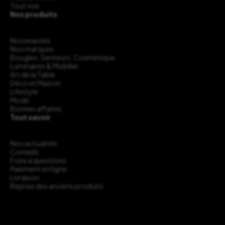
Tout voir
Nos produits
Nouveautés
Nos marques
Bougies, Senteurs, Cosmétique
Luminaires & Mobilier
Art de la Table
Déco et Maison
Lifestyle
Mode
Bonnes affaires
Tout savoir
Nos actualités
Conseils
Foire à questions
Paiement en ligne
Livraison
Reprise des anciens produits