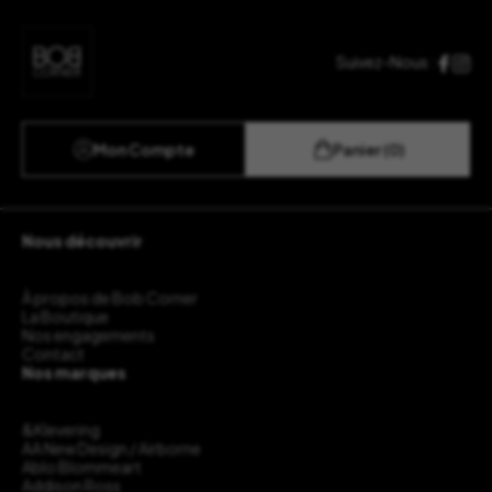
Suivez-Nous :
Mon Compte
Panier (0)
Nous découvrir
À propos de Bob Corner
La Boutique
Nos engagements
Contact
Nos marques
&Klevering
AA New Design / Airborne
Ablo Blommeart
Addison Ross