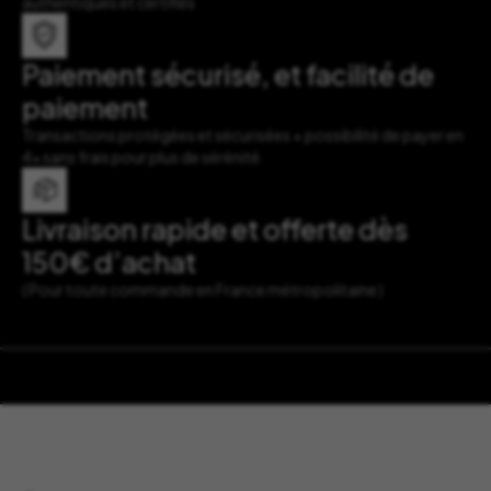
authentiques et certifiés
Paiement sécurisé, et facilité de
paiement
Transactions protégées et sécurisées + possibilité de payer en
4x sans frais pour plus de sérénité.
Livraison rapide et offerte dès
150€ d’achat
( Pour toute commande en France métropolitaine )