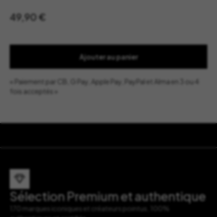
49,90
€
Ajouter au panier
« Paiement par CB, G Pay, Apple Pay, PayPal et Alma en 3 ou 4
fois acceptés »
Sélection Premium et authentique
170 marques iconiques et créateurs pointus, 100%