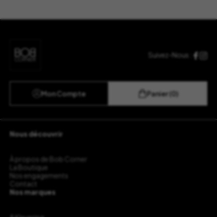
Suivez-Nous :
Mon Compte
Panier (0)
Nous découvrir
À propos de Bob Corner
La Boutique
Nos engagements
Contact
Nos marques