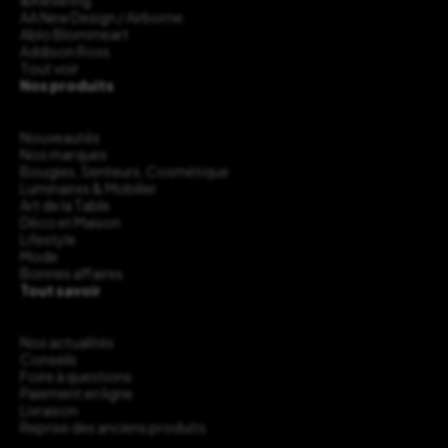
&Klevering
AA New Design / Airborne
Ablo Blommeart
Addison Ross
Tout voir
Nos produits
Nouveautés
Nos marques
Bougies, Senteurs, Cosmétique
Luminaires & Mobilier
Art de la Table
Déco et Maison
Lifestyle
Mode
Bonnes affaires
Tout savoir
Nos actualités
Conseils
Foire à questions
Paiement en ligne
Livraison
Reprise des anciens produits