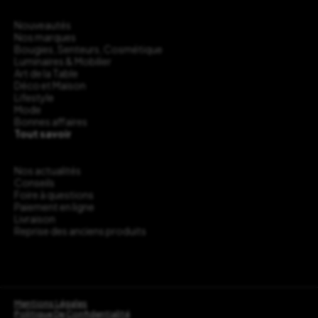
Nouveautés
Nos marques
Bougies, Senteurs, Cosmétique
Luminaires & Mobilier
Art de la Table
Déco et Maison
Lifestyle
Mode
Bonnes affaires
Tout savoir
Nos actualités
Conseils
Foire à questions
Paiement en ligne
Livraison
Reprise des anciens produits
Mentions Légales
Politique De Confidentialité