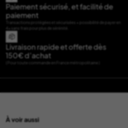
Paiement sécurisé, et facilité de
paiement
Transactions protégées et sécurisées + possibilité de payer en
4x sans frais pour plus de sérénité.
Livraison rapide et offerte dès
150€ d’achat
( Pour toute commande en France métropolitaine )
À voir aussi