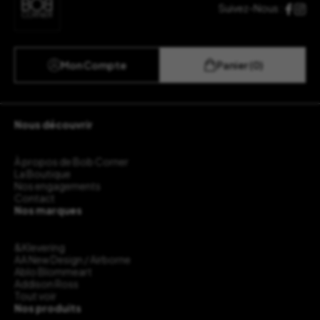
Suivez-Nous :
Mon Compte
Panier (0)
Nous découvrir
À propos de Bob Corner
La Boutique
Nos engagements
Contact
Nos marques
&Klevering
AA New Design / Airborne
Ablo Blommeart
Addison Ross
Tout voir
Nos produits