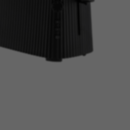
tage
Têtes Blondes
nion
The Automologist
Seurot
The Line
 Copenhagen
The Map
Tivoli Audio
Tse Tse
cilia
Usbepower
ks
Wouf
teilles
XL Boom
YAY
o