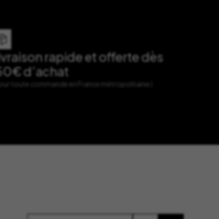
ivraison rapide et offerte dès
50€ d’achat
Pour toute commande en France métropolitaine )