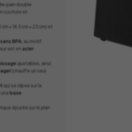
La Mariole
lle‑pain double
MB Heri
La vie de Chateau
n couture et
Native U
Le Deun Luminaire
Nicolas 
cm × 18,5 cm × 25 cm) et
Leblon Delienne
Normann
Leo Sedim
sans BPA
, au motif
Oluce
ieur est en
acier
Les Jardins de la
Orlinsky
Comtesse
nissage
ajustables, ainsi
Ortigia Si
Les Senteur du Bassin
agel
(chauffe un seul
Printwor
Lexon
nt
qui se clipse sur le
Q de Bou
LSA
 une
base
Qeeboo
Lucie Kass
Qlocktw
Luj Paris
tique épurée sur le plan