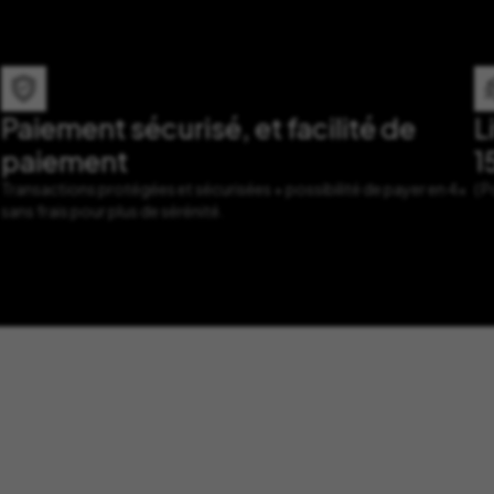
Paiement sécurisé, et facilité de
L
paiement
1
Transactions protégées et sécurisées + possibilité de payer en 4x
( 
sans frais pour plus de sérénité.