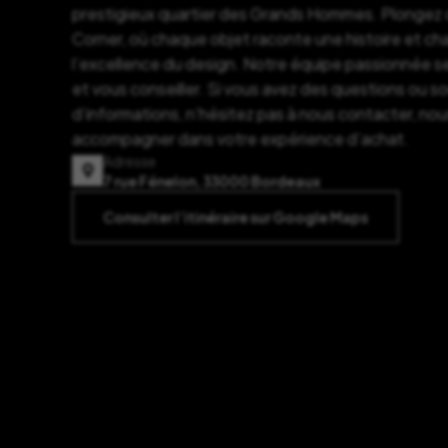
prestigieux quartier des Grands Hommes. Plongez d
Corner, où chaque objet raconte une histoire et c
l’excellence du design. Notre équipe passionnée se
et vous conseiller. Si vous avez des questions ou s
d’informations, n’hésitez pas à nous contacter, nou
accompagner dans votre expérience d’achat.
Adresse
7 rue Fénelon, 33000 Bordeaux
Consulter l’itinéraire sur Google Maps