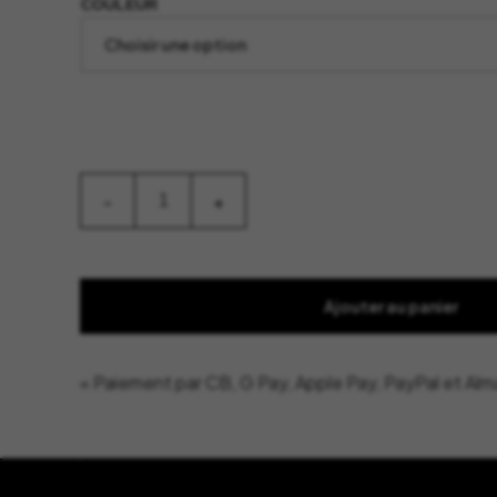
COULEUR
quantité
-
+
de
Grille
Pain
Plissé
GM
-
Ajouter au panier
ALESSI
« Paiement par CB, G Pay, Apple Pay, PayPal et Alm