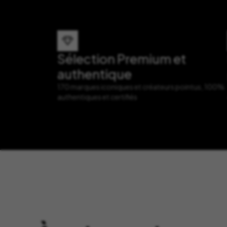
Sélection Premium et
authentique
170 marques iconiques et créateurs pointus, 100%
authentiques et certifiés