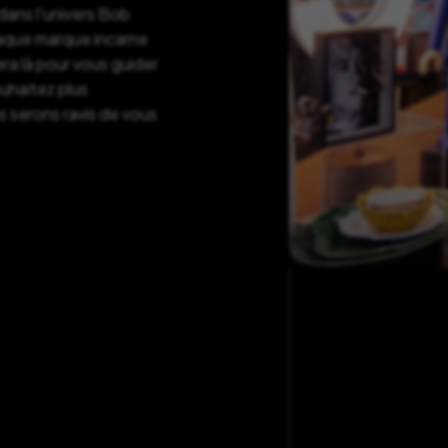
ans l’univers Bob
haque marque incarne
ra là pour vous guider
ouhaitez plus
s serons ravis de vous