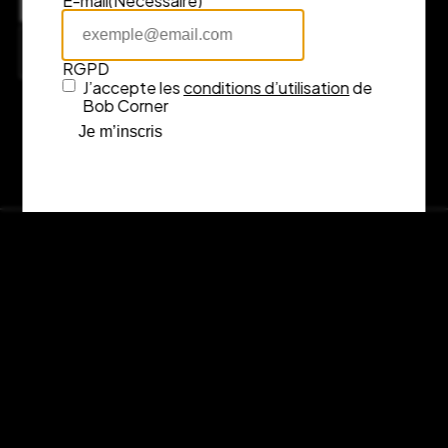
E-mail
(Nécessaire)
7 rue Fénelon, 33000 Bordeaux
Consulter l’itinéraire sur Google Maps
RGPD
J’accepte les
conditions d’utilisation
de
Bob Corner
Je m’inscris