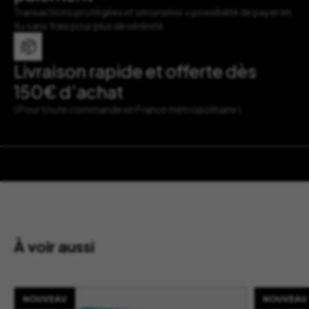
Transactions protégées et sécurisées + possibilité de payer en
4x sans frais pour plus de sérénité.
Livraison rapide et offerte dès
150€ d’achat
( Pour toute commande en France métropolitaine )
À voir aussi
NOUVEAU
NOUVEAU