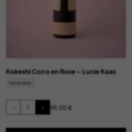
Kokeshi Coco en Rose – Lucie Kaas
LUCIE KASS
quantité
59,00
€
-
+
de
Kokeshi
Coco
en
Rose