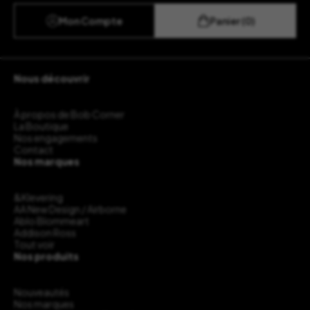
Mon Compte
Panier (0)
Nous découvrir
À propos de Bob Corner
La Boutique
Nos engagements
Contact
Nos marques
&Klevering
AA New Design / Airborne
Ablo Blommeart
Addison Ross
Tout voir
Nos produits
Nouveautés
Nos marques