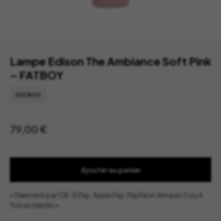
Lampe Edison The Ambiance Soft Pink
– FATBOY
FATBOY
79,00
€
Ajouter au panier
« Paiement par CB, G Pay, Apple Pay, PayPal et Alma en 3 ou 4
fois acceptés »