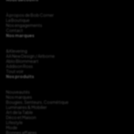
À propos de Bob Corner
La Boutique
Nos engagements
Contact
Nos marques
&Klevering
AA New Design / Airborne
Ablo Blommeart
Addison Ross
Tout voir
Nos produits
Nouveautés
Nos marques
Bougies, Senteurs, Cosmétique
Luminaires & Mobilier
Art de la Table
Déco et Maison
Lifestyle
Mode
Bonnes affaires