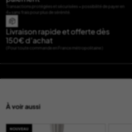
Transactions protégées et sécurisées + possibilité de payer en
4x sans frais pour plus de sérénité.
Livraison rapide et offerte dès
150€ d’achat
( Pour toute commande en France métropolitaine )
À voir aussi
NOUVEAU