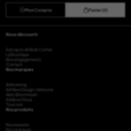
Mon Compte
Panier (0)
Nous découvrir
À propos de Bob Corner
La Boutique
Nos engagements
Contact
Nos marques
&Klevering
AA New Design / Airborne
Ablo Blommeart
Addison Ross
Tout voir
Nos produits
Nouveautés
Nos marques