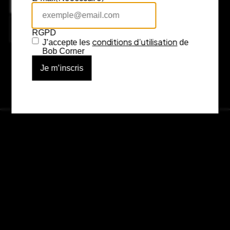
Adresse
7 rue Fénelon, 33000 Bordeaux
Consulter l’itinéraire sur Google Maps
RGPD
conditions d’utilisation
J’accepte les
de
Bob Corner