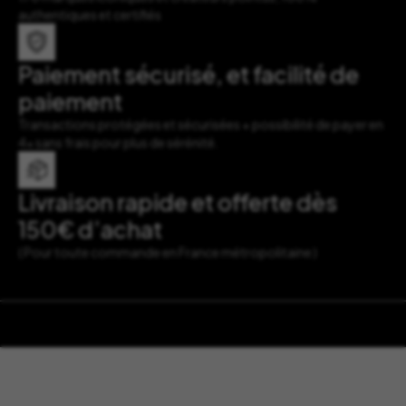
authentiques et certifiés
Paiement sécurisé, et facilité de
paiement
Transactions protégées et sécurisées + possibilité de payer en
4x sans frais pour plus de sérénité.
Livraison rapide et offerte dès
150€ d’achat
( Pour toute commande en France métropolitaine )