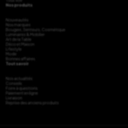
Tout voir
Nos produits
Nouveautés
Nos marques
Bougies, Senteurs, Cosmétique
Luminaires & Mobilier
Art de la Table
Déco et Maison
Lifestyle
Mode
Bonnes affaires
Tout savoir
Nos actualités
Conseils
Foire à questions
Paiement en ligne
Livraison
Reprise des anciens produits