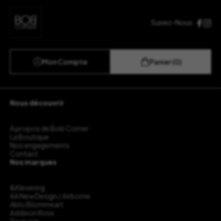
Suivez-Nous :
Mon Compte
Panier (0)
Nous découvrir
À propos de Bob Corner
La Boutique
Nos engagements
Contact
Nos marques
&Klevering
AA New Design / Airborne
Ablo Blommeart
Addison Ross