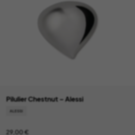
Pilulier Chestnut – Alessi
ALESSI
29,00
€