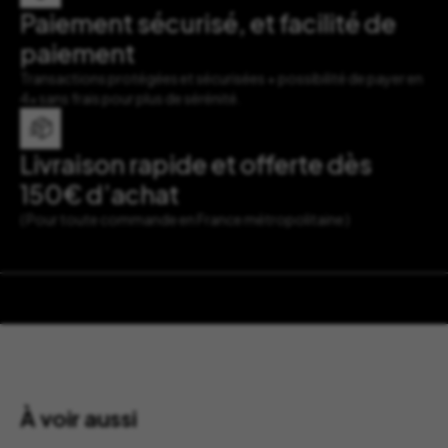
Paiement sécurisé, et facilité de
paiement
Transactions protégées et sécurisées + possibilité de payer en
4x sans frais pour plus de sérénité.
Livraison rapide et offerte dès
150€ d’achat
( Pour toute commande en France métropolitaine )
À voir aussi