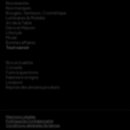
Nouveautés
Nos marques
Bougies, Senteurs, Cosmétique
Luminaires & Mobilier
Art de la Table
Déco et Maison
Lifestyle
Mode
Bonnes affaires
Tout savoir
Nos actualités
Conseils
Foire à questions
Paiement en ligne
Livraison
Reprise des anciens produits
Mentions Légales
Politique De Confidentialité
Conditions générales De Ventes