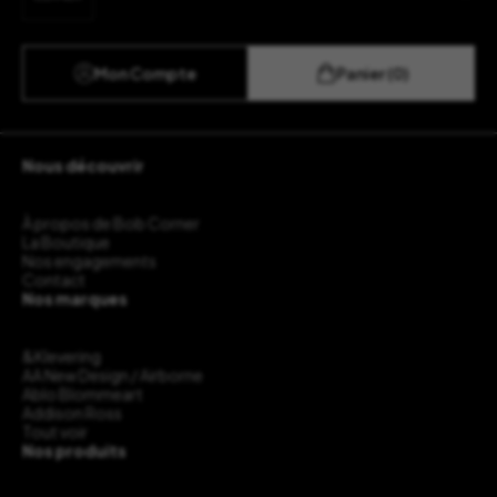
Mon Compte
Panier (0)
Nous découvrir
À propos de Bob Corner
La Boutique
Nos engagements
Contact
Nos marques
&Klevering
AA New Design / Airborne
Ablo Blommeart
Addison Ross
Tout voir
Nos produits