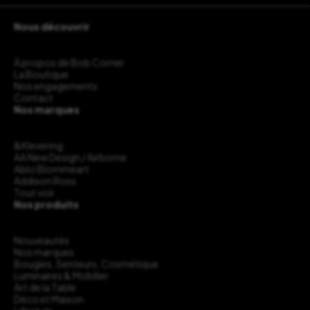
Nous découvrir
À propos de Bob Corner
La Boutique
Nos engagements
Contact
Nos marques
&Klevering
AA New Design / Airborne
Ablo Blommeart
Addison Ross
Tout voir
Nos produits
Nouveautés
Nos marques
Bougies, Senteurs, Cosmétique
Luminaires & Mobilier
Art de la Table
Déco et Maison