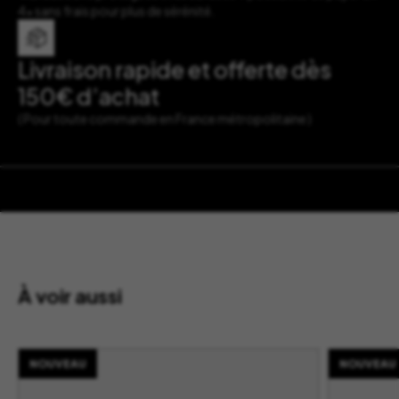
4x sans frais pour plus de sérénité.
Livraison rapide et offerte dès
150€ d’achat
( Pour toute commande en France métropolitaine )
À voir aussi
NOUVEAU
NOUVEAU