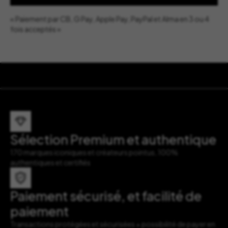
« Paiement par CB, G Pay, Apple Pay, PayPal et Alma en 3 ou 4
fois acceptés »
Sélection Premium et authentique
170 marques iconiques et créateurs pointus, 100%
authentiques et certifiés
Paiement sécurisé, et facilité de
paiement
Transactions protégées et sécurisées + possibilité de payer en