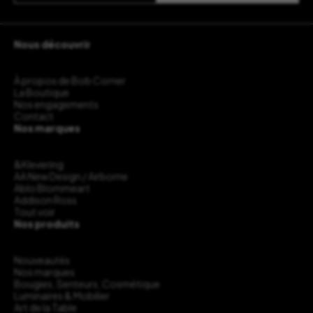
Nous découvrir
À propos de Bob Corner
La Boutique
Nos engagements
Contact
Nos marques
&Klevering
AA New Design / Airborne
Ablo Blommeart
Addison Ross
Tout voir
Nos produits
Nouveautés
Nos marques
Bougies, Senteurs, Cosmétique
Luminaires & Mobilier
Art de la Table