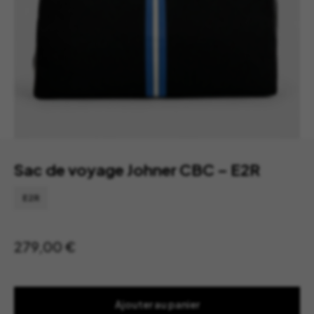
Sac de voyage Johner CBC – E2R
E2R
279,00
€
Ajouter au panier