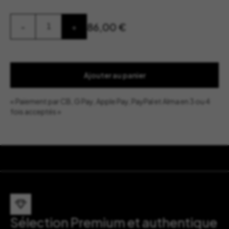
quantité
86,00
€
-
+
de
Saladier
Avocat
-
Bordallo
Pinheiro
Ajouter au panier
« Paiement par CB, G Pay, Apple Pay, PayPal et Alma en 3 ou 4
fois acceptés »
Sélection Premium et authentique