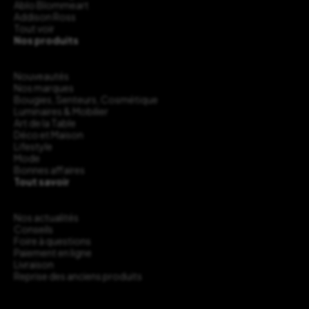
Ablo Blommeart
Addison Ross
Tout voir
Nos produits
Nouveautés
Nos marques
Bougies, Senteurs, Cosmétique
Luminaires & Mobilier
Art de la Table
Déco et Maison
Lifestyle
Mode
Bonnes affaires
Tout savoir
Nos actualités
Conseils
Foire à questions
Paiement en ligne
Livraison
Reprise des anciens produits