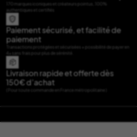
170 marques iconiques et créateurs pointus, 100%
authentiques et certifiés
Paiement sécurisé, et facilité de
paiement
Transactions protégées et sécurisées + possibilité de payer en
4x sans frais pour plus de sérénité.
Livraison rapide et offerte dès
150€ d’achat
( Pour toute commande en France métropolitaine )