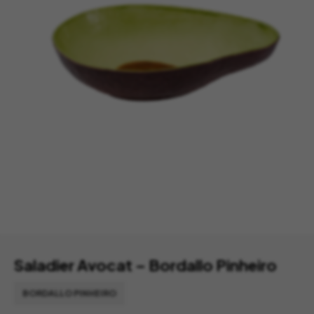
Saladier Avocat – Bordallo Pinheiro
BORDALLO PINHEIRO