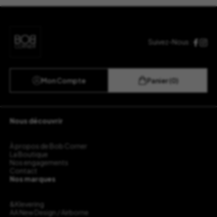
Suivez-Nous :
Mon Compte
Panier (0)
Nous découvrir
À propos de Bob Corner
La Boutique
Nos engagements
Contact
Nos marques
&Klevering
AA New Design / Airborne