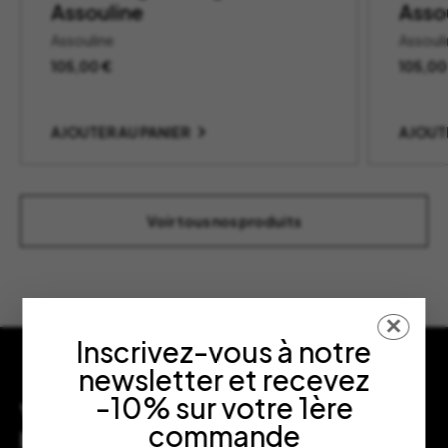
Assouline
Asso
Assouline
Assoul
105,00
€
105,0
AJOUTER AU PANIER
AJOUT
Voir tous nos produits
✕
Inscrivez-vous à notre
newsletter et recevez
-10% sur votre 1ère
Vous souhaitez nous rendre visite en
commande
boutique ?