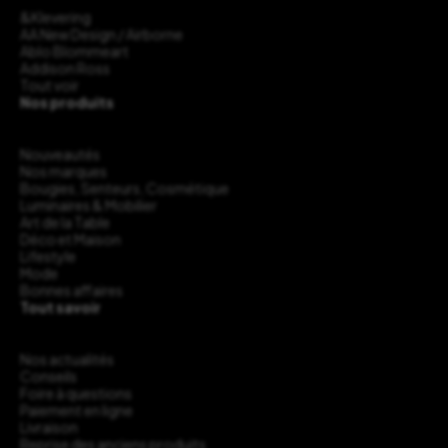
&Klevering
AA New Design / Airborne
Ablo Blommeart
Addison Ross
Tout voir
Nos produits
Nouveautés
Nos marques
Bougies, Senteurs, Cosmétique
Luminaires & Mobilier
Art de la Table
Déco et Maison
Lifestyle
Mode
Bonnes affaires
Tout savoir
Nos actualités
Conseils
Foire à questions
Paiement en ligne
Livraison
Reprise des anciens produits