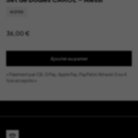
ALESSI
36,00
€
Ajouter au panier
« Paiement par CB, G Pay, Apple Pay, PayPal et Alma en 3 ou 4
fois acceptés »