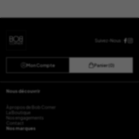
Suivez-Nous :
Mon Compte
Panier (0)
Nous découvrir
À propos de Bob Corner
La Boutique
Nos engagements
Contact
Nos marques