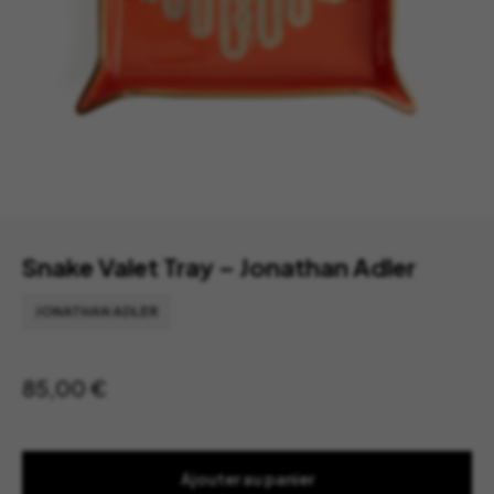
Snake Valet Tray – Jonathan Adler
JONATHAN ADLER
85,00
€
Ajouter au panier