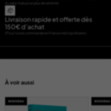
4x sans frais pour plus de sérénité.
Livraison rapide et offerte dès
150€ d’achat
( Pour toute commande en France métropolitaine )
À voir aussi
NOUVEAU
NOUVEAU