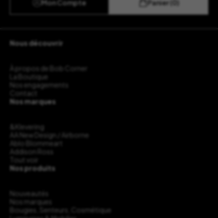
Mon Compte
Panier (0)
Nous découvrir
À propos de Bob Corner
La Boutique
Nos engagements
Contact
Nos marques
&Klevering
AA New Design / Airborne
Ablo Blommeart
Addison Ross
Tout voir
Nos produits
Nouveautés
Nos marques
Bougies, Senteurs, Cosmétique