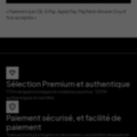
« Paiement par CB, G Pay, Apple Pay, PayPal et Alma en 3 ou 4
fois acceptés »
Sélection Premium et authentique
170 marques iconiques et créateurs pointus, 100%
authentiques et certifiés
Paiement sécurisé, et facilité de
paiement
Transactions protégées et sécurisées + possibilité de payer en