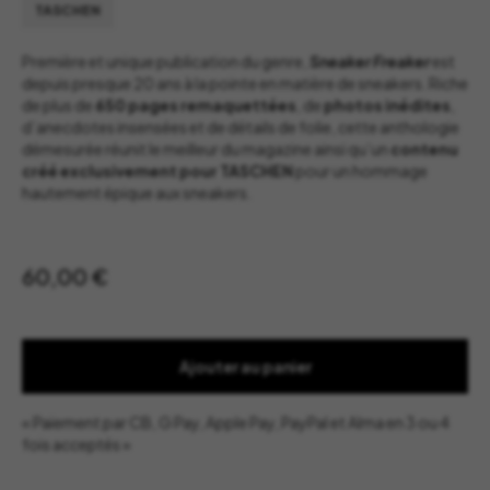
TASCHEN
Première et unique publication du genre,
Sneaker Freaker
est
depuis presque 20 ans à la pointe en matière de sneakers. Riche
de plus de
650 pages remaquettées
, de
photos inédites
,
d’anecdotes insensées et de détails de folie, cette anthologie
démesurée réunit le meilleur du magazine ainsi qu’un
contenu
créé exclusivement pour TASCHEN
pour un hommage
hautement épique aux sneakers.
60,00
€
Ajouter au panier
« Paiement par CB, G Pay, Apple Pay, PayPal et Alma en 3 ou 4
fois acceptés »