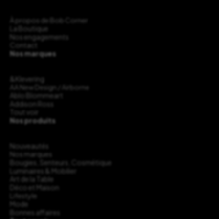
À propos de Bob Corner
La Boutique
Nos engagements
Contact
Nos marques
&Klevering
AA New Design / Airborne
Ablo Blommeart
Addison Ross
Tout voir
Nos produits
Nouveautés
Nos marques
Bougies, Senteurs, Cosmétique
Luminaires & Mobilier
Art de la Table
Déco et Maison
Lifestyle
Mode
Bonnes affaires