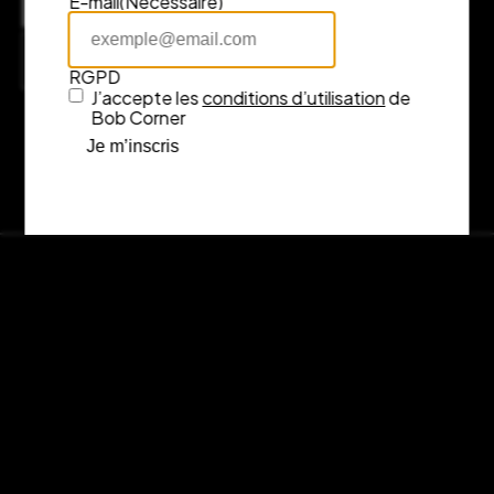
E-mail
(Nécessaire)
7 rue Fénelon, 33000 Bordeaux
Consulter l’itinéraire sur Google Maps
RGPD
J’accepte les
conditions d’utilisation
de
Bob Corner
Je m’inscris