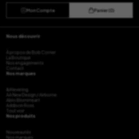
Mon Compte
Panier (0)
Nous découvrir
À propos de Bob Corner
La Boutique
Nos engagements
Contact
Nos marques
&Klevering
AA New Design / Airborne
Ablo Blommeart
Addison Ross
Tout voir
Nos produits
Nouveautés
Nos marques