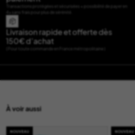
Transactions protégées et sécurisées + possibilité de payer en
4x sans frais pour plus de sérénité.
Livraison rapide et offerte dès
150€ d’achat
( Pour toute commande en France métropolitaine )
À voir aussi
NOUVEAU
NOUVEAU