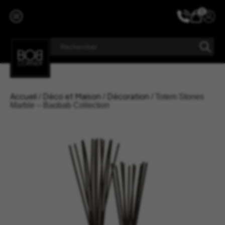
Aller
au
0
contenu
Accueil
Déco et Maison
Décoration
/
/
/ Totem Stones
Marble – Baobab Collection