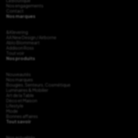
La Boutique
Nos engagements
Contact
Nos marques
&Klevering
AA New Design / Airborne
Ablo Blommeart
Addison Ross
Tout voir
Nos produits
Nouveautés
Nos marques
Bougies, Senteurs, Cosmétique
Luminaires & Mobilier
Art de la Table
Déco et Maison
Lifestyle
Mode
Bonnes affaires
Tout savoir
Nos actualités