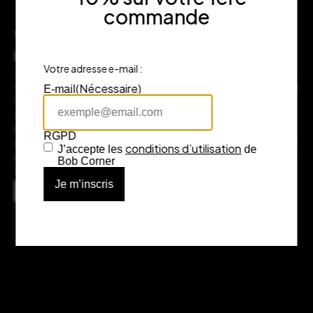
commande
Vous souhaitez nous rendre visite en
boutique ?
Votre adresse e-mail :
Venez nous rendre visite à notre adresse au cœur de Bordeaux,
dans le prestigieux quartier des Grands Hommes. Plongez dans
(Nécessaire)
E-mail
l’univers Bob Corner, où chaque objet raconte une histoire et
chaque marque incarne l’excellence du design. Notre équipe
passionnée sera là pour vous guider et vous conseiller. Si vous
RGPD
avez des questions ou souhaitez plus d’informations, n’hésitez
conditions d’utilisation
J’accepte les
de
pas à nous contacter, nous serons ravis de vous accompagner
Bob Corner
dans votre expérience d’achat.
Adresse
7 rue Fénelon, 33000 Bordeaux
Consulter l’itinéraire sur Google Maps