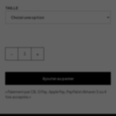
TAILLE
quantité
-
+
de
Totem
Stones
Marble
-
Baobab
Ajouter au panier
Collection
« Paiement par CB, G Pay, Apple Pay, PayPal et Alma en 3 ou 4
fois acceptés »