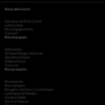
Nous découvrir
À propos de Bob Corner
La Boutique
Nos engagements
Contact
Nos marques
&Klevering
AA New Design / Airborne
Ablo Blommeart
Addison Ross
Tout voir
Nos produits
Nouveautés
Nos marques
Bougies, Senteurs, Cosmétique
Luminaires & Mobilier
Art de la Table
Déco et Maison