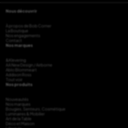
Nous découvrir
À propos de Bob Corner
La Boutique
Nos engagements
Contact
Nos marques
&Klevering
AA New Design / Airborne
Ablo Blommeart
Addison Ross
Tout voir
Nos produits
Nouveautés
Nos marques
Bougies, Senteurs, Cosmétique
Luminaires & Mobilier
Art de la Table
Déco et Maison