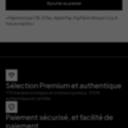
Ichendorf
Ajouter au panier
Milano
« Paiement par CB, G Pay, Apple Pay, PayPal et Alma en 3 ou 4
fois acceptés »
Sélection Premium et authentique
170 marques iconiques et créateurs pointus, 100%
authentiques et certifiés
Paiement sécurisé, et facilité de
paiement