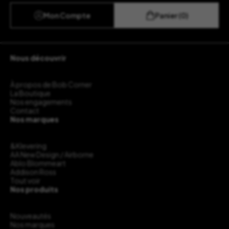
Mon Compte
Panier (0)
Nous découvrir
À propos de Bob Corner
La Boutique
Nos engagements
Contact
Nos marques
&Klevering
AA New Design / Airborne
Ablo Blommeart
Addison Ross
Tout voir
Nos produits
Nouveautés
Nos marques