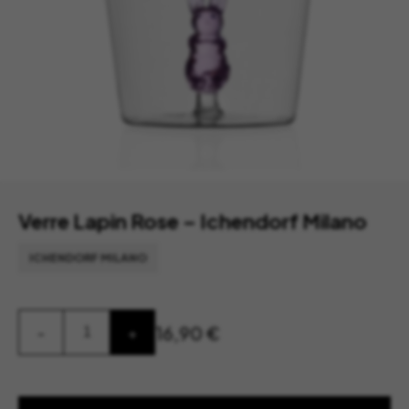
Verre Lapin Rose – Ichendorf Milano
ICHENDORF MILANO
quantité
16,90
€
-
+
de
Verre
Lapin
Rose
–