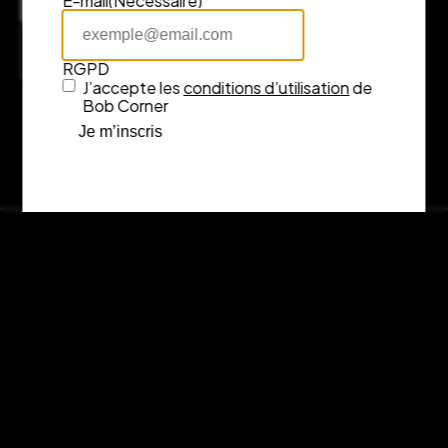
E-mail
(Nécessaire)
7 rue Fénelon, 33000 Bordeaux
Consulter l’itinéraire sur Google Maps
RGPD
J’accepte les
conditions d’utilisation
de
Bob Corner
Je m’inscris