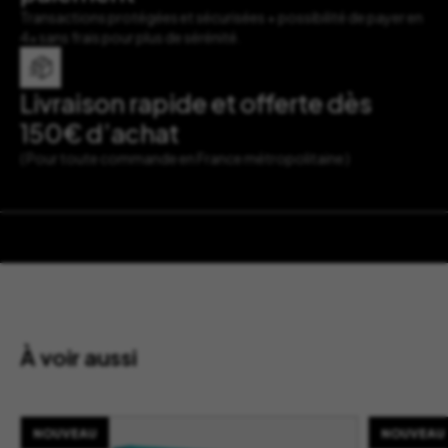
Transactions protégées et sécurisées + possibilité de payer en
4x sans frais pour plus de sérénité.
Livraison rapide et offerte dès
150€ d’achat
( Pour toute commande en France métropolitaine )
À voir aussi
NOUVEAU
NOUVEAU