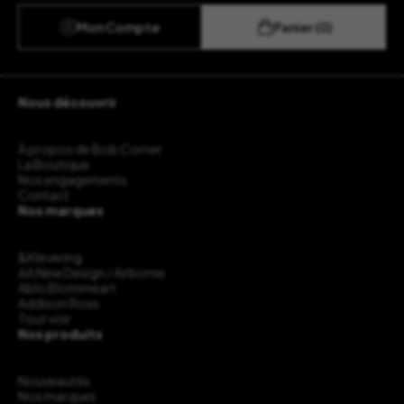
Mon Compte
Panier (0)
Nous découvrir
À propos de Bob Corner
La Boutique
Nos engagements
Contact
Nos marques
&Klevering
AA New Design / Airborne
Ablo Blommeart
Addison Ross
Tout voir
Nos produits
Nouveautés
Nos marques