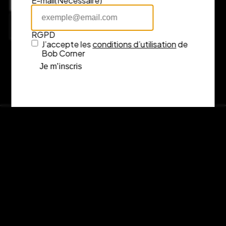
E-mail
(Nécessaire)
7 rue Fénelon, 33000 Bordeaux
Consulter l’itinéraire sur Google Maps
RGPD
J’accepte les
conditions d’utilisation
de
Bob Corner
Je m’inscris