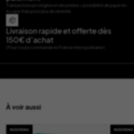
Transactions protégées et sécurisées + possibilité de payer en
4x sans frais pour plus de sérénité.
Livraison rapide et offerte dès
150€ d’achat
( Pour toute commande en France métropolitaine )
À voir aussi
NOUVEAU
NOUVEAU