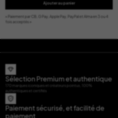
Milano
Ajouter au panier
« Paiement par CB, G Pay, Apple Pay, PayPal et Alma en 3 ou 4
fois acceptés »
Sélection Premium et authentique
170 marques iconiques et créateurs pointus, 100%
authentiques et certifiés
Paiement sécurisé, et facilité de
paiement