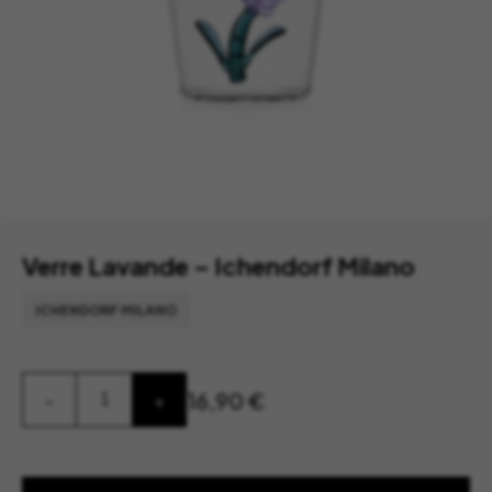
Verre Lavande – Ichendorf Milano
ICHENDORF MILANO
quantité
16,90
€
-
+
de
Verre
Lavande
–
Ichendorf