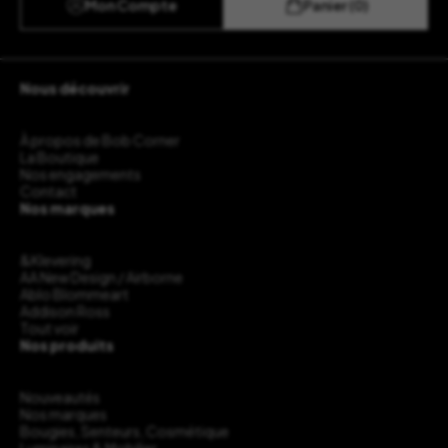
Mon Compte
Panier (0)
Nous découvrir
À propos de Bob Corner
La Boutique
Nos engagements
Contact
Nos marques
&Klevering
AA New Design / Airborne
Ablo Blommeart
Addison Ross
Tout voir
Nos produits
Nouveautés
Nos marques
Bougies, Senteurs, Cosmétique