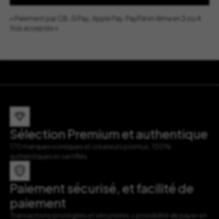
« Paiement par CB, G Pay, Apple Pay, PayPal et Alma en 3 ou 4
fois acceptés »
Sélection Premium et authentique
170 marques iconiques et créateurs pointus, 100%
authentiques et certifiés
Paiement sécurisé, et facilité de
paiement
Transactions protégées et sécurisées + possibilité de payer en