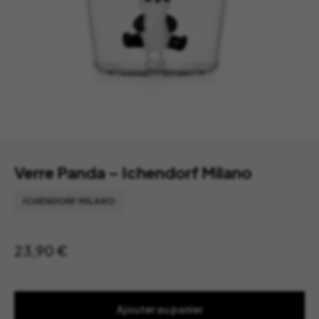
Verre Panda – Ichendorf Milano
ICHENDORF MILANO
23,90
€
Ajouter au panier