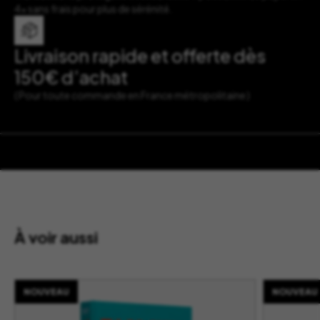
4x sans frais pour plus de sérénité.
Livraison rapide et offerte dès
150€ d’achat
( Pour toute commande en France métropolitaine )
À voir aussi
NOUVEAU
NOUVEAU