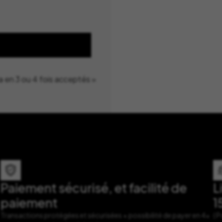
a en 3 ou 4 fois acceptés »
Paiement sécurisé, et facilité de
L
paiement
1
Transactions protégées et sécurisées + possibilité de payer en 4x
( 