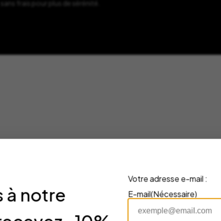
sans frais pour plus de sérénité.
Votre adresse e-mail :
U
NOUVEAU
 à notre
E-mail
(Nécessaire)