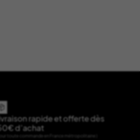
ivraison rapide et offerte dès
50€ d’achat
Pour toute commande en France métropolitaine )