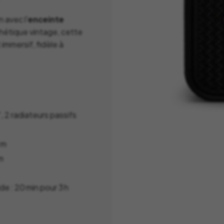
La Mariole
MB Heri
La vie de Chateau
 avec l'
enceinte
Native U
hétique vintage, cette
Le Deun Luminaire
Nicolas 
immersif, fidèle à
Leblon Delienne
Normann
Leo Sedim
Oluce
Les Jardins de la
Orlinsky
Comtesse
Ortigia Si
Les Senteur du Bassin
, 2 radiateurs passifs
Printwor
Lexon
 m
Q de Bou
LSA
m
Qeeboo
Lucie Kass
Qlocktw
Luj Paris
de : 20 min pour 3 h