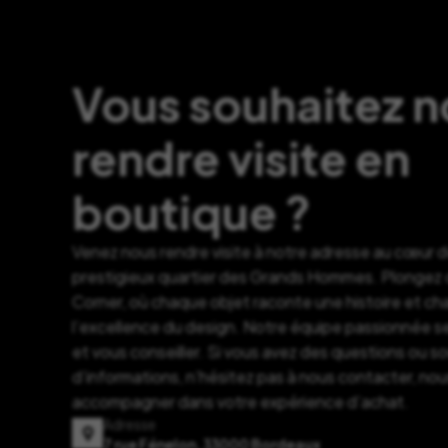
Vous souhaitez 
rendre visite en
boutique ?
Venez nous rendre visite à notre adresse au cœur 
prestigieux quartier des Grands Hommes. Plongez d
Corner, où chaque objet raconte une histoire et c
l’excellence du design. Notre équipe passionnée se
et vous conseiller. Si vous avez des questions ou s
d’informations, n’hésitez pas à nous contacter, nou
accompagner dans votre expérience d’achat.
Adresse
7 rue Fénelon, 33000 Bordeaux