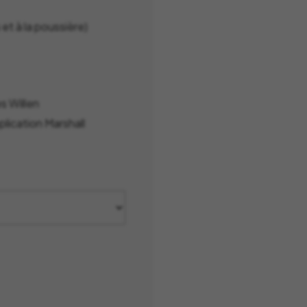
 et à la poussière)
s Willen
lication Marshall