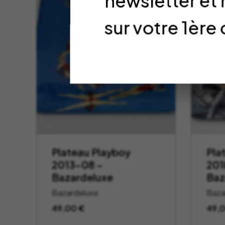
newsletter et
sur votre 1è
Plateau Playboy
Pla
2013-08 –
201
Bazardeluxe
Baz
Bazardeluxe
Baza
49,00
€
49,