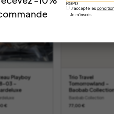
 recevez -10%
RGPD
J’accepte les
condition
re commande
Je m’inscris
teau Playboy
Trio Travel
8-03 –
Tomorrowland –
ardeluxe
Baobab Collectio
rdeluxe
Baobab Collection
00
€
77,00
€