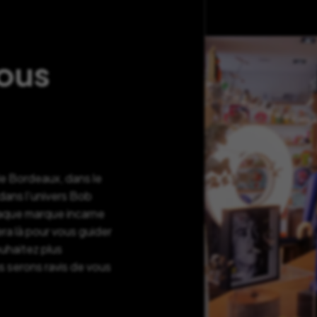
nous
de Bordeaux, dans le
ans l’univers Bob
haque marque incarne
ra là pour vous guider
ouhaitez plus
s serons ravis de vous