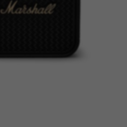
tage
Têtes Blondes
nion
The Automologist
Seurot
The Line
 Copenhagen
The Map
Tivoli Audio
Tse Tse
cilia
Usbepower
ks
Wouf
teilles
XL Boom
YAY
o