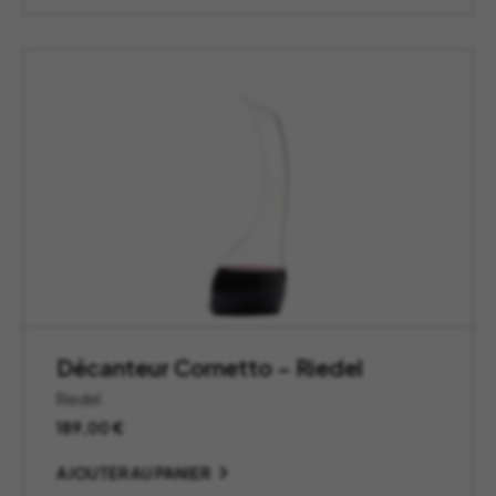
Décanteur Cornetto – Riedel
Riedel
189,00
€
AJOUTER AU PANIER