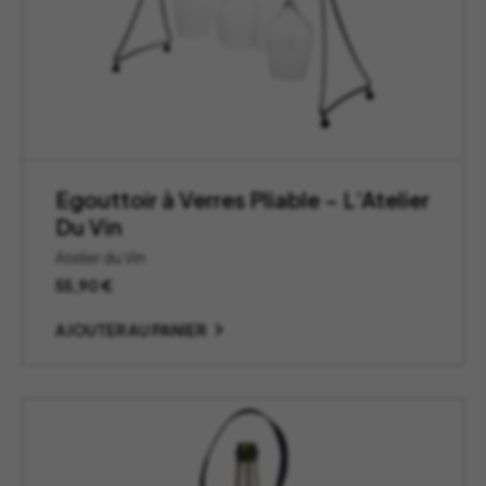
Egouttoir à Verres Pliable – L’Atelier
Du Vin
Atelier du Vin
55,90
€
AJOUTER AU PANIER