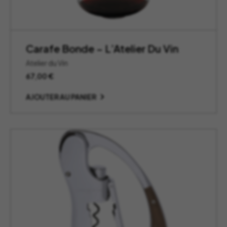
Carafe Bonde – L’Atelier Du Vin
Atelier du Vin
67,00
€
AJOUTER AU PANIER