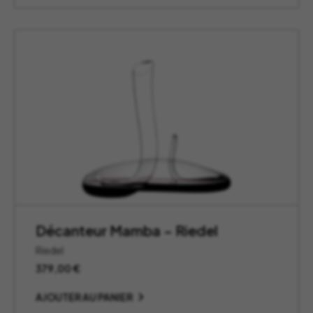
Décanteur Mamba – Riedel
Riedel
379,00
€
AJOUTER AU PANIER