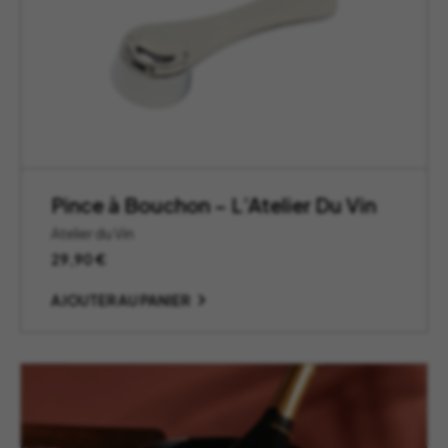
Pince à Bouchon – L’Atelier Du Vin
Atelier du Vin
29,90
€
AJOUTER AU PANIER