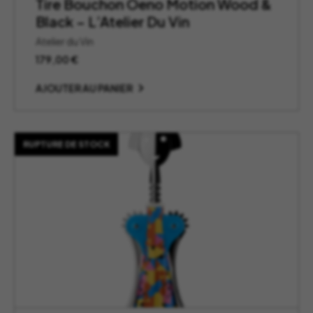
Tire Bouchon Oeno Motion Wood &
Black – L’Atelier Du Vin
Atelier du Vin
179,00
€
AJOUTER AU PANIER
RUPTURE DE STOCK