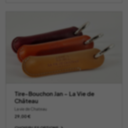
Tire-Bouchon Jan – La Vie de
Château
La vie de Chateau
29,00
€