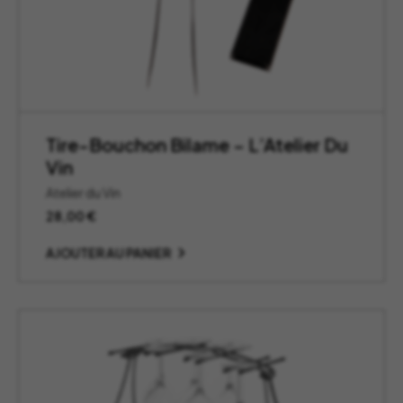
Tire-Bouchon Bilame – L’Atelier Du
Vin
Atelier du Vin
28,00
€
AJOUTER AU PANIER