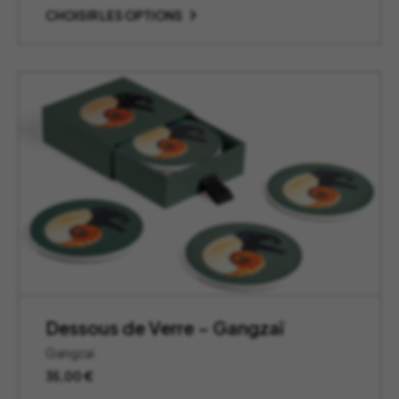
CHOISIR LES OPTIONS
Dessous de Verre – Gangzaï
Gangzai
35,00
€