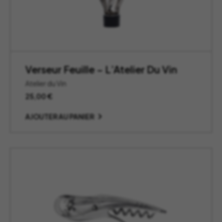
Verseur Feuille – L’Atelier Du Vin
Atelier du Vin
25,00
€
AJOUTER AU PANIER