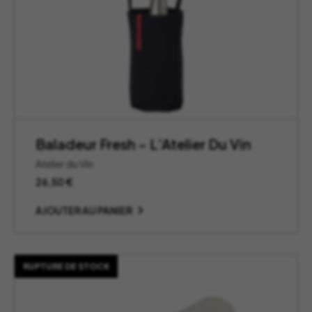
Baladeur Fresh – L’Atelier Du Vin
Atelier du Vin
26,50
€
AJOUTER AU PANIER
RUPTURE DE STOCK