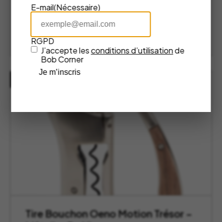
Atelier du Vin
E-mail
(Nécessaire)
100,00
€
AJOUTER AU PANIER
RGPD
J’accepte les
conditions d’utilisation
de
Bob Corner
Je m’inscris
RUPTURE DE STOCK
Tire Bouchon Oeno Motion Trésor –