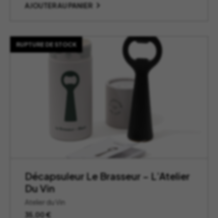
initial
actuel
AJOUTER AU PANIER
était :
est :
13,00 €.
6,50 €.
RUPTURE DE STOCK
Décapsuleur Le Brasseur – L’Atelier
Du Vin
Atelier du Vin
35,00
€