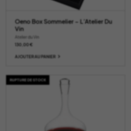
Oeno Box Sommelier – L’Atelier Du
Vin
Atelier du Vin
130,00
€
AJOUTER AU PANIER
RUPTURE DE STOCK