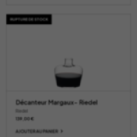
RUPTURE DE STOCK
Décanteur Margaux- Riedel
Riedel
139,00
€
AJOUTER AU PANIER