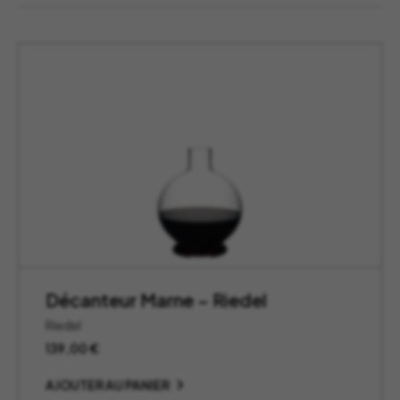
Décanteur Marne – Riedel
Riedel
139,00
€
AJOUTER AU PANIER