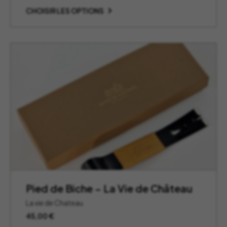
prix :
CHOISIR LES OPTIONS
45,00 €
à
49,00 €
Pied de Biche – La Vie de Château
La vie de Chateau
45,00
€