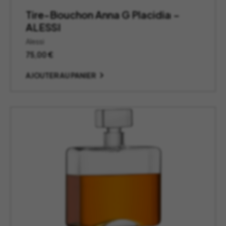
Tire-Bouchon Anna G Placidia –
ALESSI
Alessi
75,00
€
AJOUTER AU PANIER