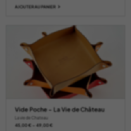
AJOUTER AU PANIER
Vide Poche – La Vie de Château
La vie de Chateau
Plage
45,00
€
–
49,00
€
de