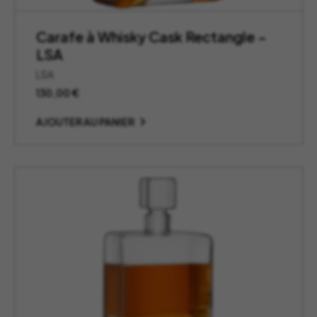
Carafe à Whisky Cask Rectangle –
LSA
LSA
130,00
€
AJOUTER AU PANIER