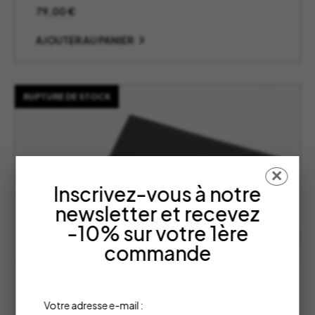
79,00
€
AJOUTER AU PANIER
RUPTURE DE STOCK
✕
Inscrivez-vous à notre
newsletter et recevez
-10% sur votre 1ère
commande
Tire Bouchon Oeno Collection 3 –
L’Atelier Du Vin
Votre adresse e-mail :