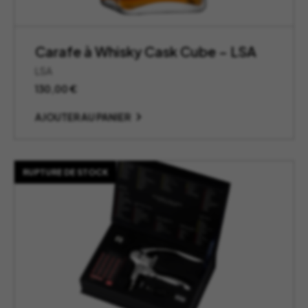
Carafe à Whisky Cask Cube – LSA
LSA
130,00
€
AJOUTER AU PANIER
RUPTURE DE STOCK