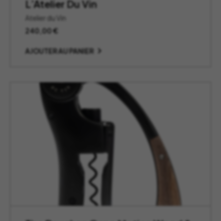
L’Atelier Du Vin
Atelier du Vin
240,00
€
AJOUTER AU PANIER