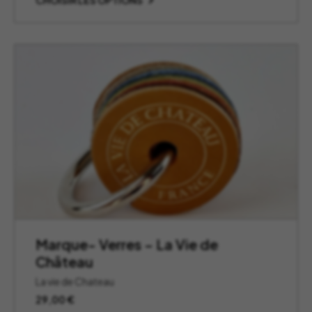
CHOISIR LES OPTIONS
Marque- Verres – La Vie de
Château
La vie de Chateau
29,00
€