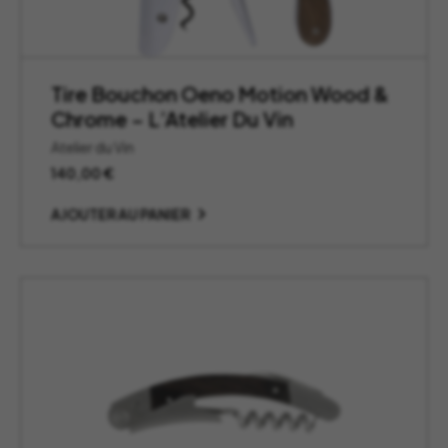
Tire Bouchon Oeno Motion Wood &
Chrome – L’Atelier Du Vin
Atelier du Vin
140,00
€
AJOUTER AU PANIER