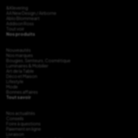
&Klevering
AA New Design / Airborne
Ablo Blommeart
Addison Ross
Tout voir
Nos produits
Nouveautés
Nos marques
Bougies, Senteurs, Cosmétique
Luminaires & Mobilier
Art de la Table
Déco et Maison
Lifestyle
Mode
Bonnes affaires
Tout savoir
Nos actualités
Conseils
Foire à questions
Paiement en ligne
Livraison