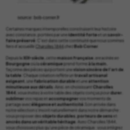
source: bob-corner.fr
Certaines marques intemporelles construisent leur histoire
avec constance, portées par une
identité forte
et un
savoir-
faire préservé
. C’est dans cette continuité que nous sommes
fiers d’accueillir
Charolles 1844
chez
Bob Corner
.
Depuis le
XIXᵉ siècle
, cette
maison française
, enracinée en
Bourgogne
où la
céramique
prend forme
à la main
,
façonne des pièces qui portent une
vision sincère de l’art de
la table
. Chaque création reflète un
travail artisanal
exigeant
, une
fabrication durable
et une
attention
minutieuse aux détails
. Ainsi, en choisissant
Charolles
1844
, vous invitez à votre table des objets conçus pour
durer
,
sublimer
vos repas et
accompagner
vos moments de
partage avec
élégance et authenticité
.Son arrivée dans
notre sélection s’inscrit naturellement dans notre démarche :
vous proposer des
objets durables
,
porteurs de sens
et
ancrés dans un véritable héritage
. Avec Charolles 1844,
vous choisissez plus qu’une pièce de céramique : vous intégrez