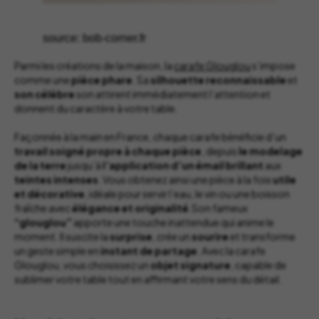
source: bob-corner.fr
Parmi les créations de la maison, la
carafe Glouglou
s’impose
comme une
pièce phare
. Sa
silhouette reconnaissable
et
son célèbre
son attirent immédiatement l’attention et
donnent du caractère à votre table.
Façonnée à la main en France, chaque carafe bénéficie d’un
travail soigné propre à chaque pièce
, depuis
le modelage
de la terre
jusqu’à
l’application d’un émail brillant
aux
teintes intenses
. Vous obtenez ainsi une pièce à la fois
utile
et décorative
, idéale pour servir l’eau, le vin ou une boisson
fraîche avec
élégance et originalité
.Son fameux
“glouglou”
apporte une touche inattendue qui anime le
moment. Il suscite la
surprise
, crée un
sourire
et transforme
un geste simple en
instant de partage
. Avec la carafe
Glouglou, vous choisissez un
objet signature
, capable de
sublimer votre table tout en affirmant votre sens du détail.