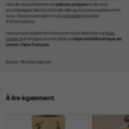
ravis de vous présenter ces
pièces
uniques
et de vous
accompagner dans le choix de celle qui trouvera sa place chez
vous. Vous pouvez aussi nous
contacter
pour plus
d’informations.
Vous pouvez également retrouver notre sélection sur
bob-
corner.fr
et intégrer à votre table un
objet emblématique du
savoir-faire français
.
Auteur : Nicolas Legroux
À lire également.