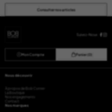
géographique : 
artisanal dans des créations pensées
évoque un souve
comme de véritables objets de
Consulter nos articles
Read More
décoration. Réalisé par des artisanes
à Madagascar, chaque…
Read More
Suivez-Nous :
Mon Compte
Panier (0)
Nous découvrir
À propos de Bob Corner
La Boutique
Nos engagements
Contact
Nos marques