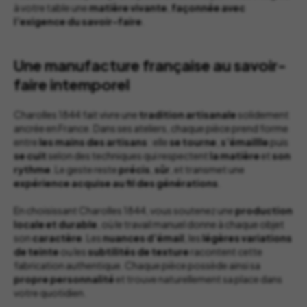
à votre table une
matière vivante
,
façonnée avec
l’exigence du savoir-faire
.
Une manufacture française au savoir-
faire intemporel
Charolles 1844 fait vivre une
tradition artisanale
solidement
ancrée en France. Dans ses ateliers, chaque pièce prend forme
entre
les mains des artisans
: elle
se tourne
,
s’émaillle
puis
se cuit
selon des techniques qui respectent
la matière
et
son
rythme
. Le geste reste
précis
,
sûr
, et transmet une
expérience acquise au fil des générations
.
En choisissant Charolles 1844, vous soutenez une
production
locale et durable
, où le travail manuel donne à chaque objet
son
caractère
. Les
nuances d’émail
, les
légères variations
de teinte
ou les
subtilités de texture
racontent cette
fabrication authentique. Chaque pièce possède ainsi sa
propre personnalité
et trouve naturellement sa place dans
votre quotidien.