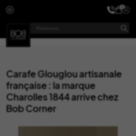
Aller
au
0
contenu
Carafe Glouglou artisanale
française : la marque
Charolles 1844 arrive chez
Bob Corner