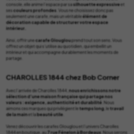
console, elle anime l’espace par sa
silhouette
expressive
et
ses
couleurs
profondes
. Vous ne choisissez donc pas
seulement une carafe, mais un véritable
élément
de
décoration
capable de structurer votre espace
intérieur.
Ainsi, offrir une
carafe
Glouglou
prend tout son sens. Vous
offrez un objet qui s’utilise au quotidien, qui embellit un
intérieur et qui accompagne durablement les moments de
partage.
CHAROLLES 1844 chez Bob Corner
Avec l’arrivée de Charolles 1844,
nous enrichissons notre
sélection d’une maison française qui partage nos
valeurs : exigence, authenticité et durabilité
. Nous
aimons ces marques qui privilégient le
temps
long
, le
travail
de
la
main
et la
beauté
utile
.
Venez découvrir les carafes Glouglou et l’univers Charolles
1844 en boutique, au
7 rue Fénelon à Bordeaux
. Nous serons