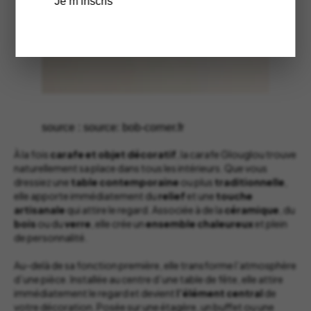
Je m’inscris
source : source: bob-corner.fr
À la fois
carafe et objet décoratif
, la carafe Glouglou trouve
naturellement sa place dans tous les intérieurs. Que vous
dressiez une
table
contemporaine
ou plus
traditionnelle
,
elle apporte immédiatement du
relief
et une
touche
artisanale
qui attire le regard. Associée à de la
céramique
, du
bois
ou du
verre
, elle crée un
ensemble
chaleureux
et plein
de personnalité.
Au-delà de sa fonction première, elle transforme l’atmosphère
d’une pièce. Installée au centre d’une table de fête, elle attire
immédiatement le regard et devient
l’élément
central
de
votre décoration. Posée sur une étagère, un buffet ou une