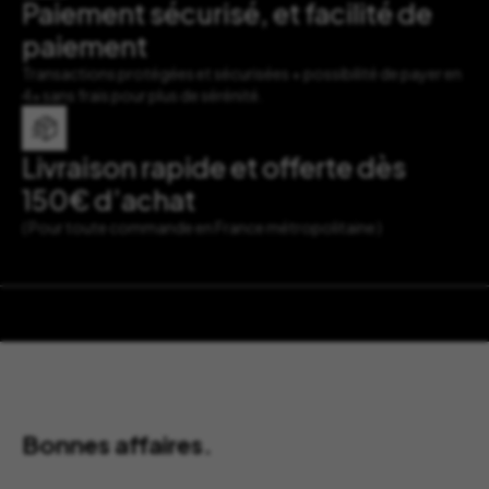
Paiement sécurisé, et facilité de
paiement
Transactions protégées et sécurisées + possibilité de payer en
4x sans frais pour plus de sérénité.
Livraison rapide et offerte dès
150€ d’achat
( Pour toute commande en France métropolitaine )
Bonnes affaires.