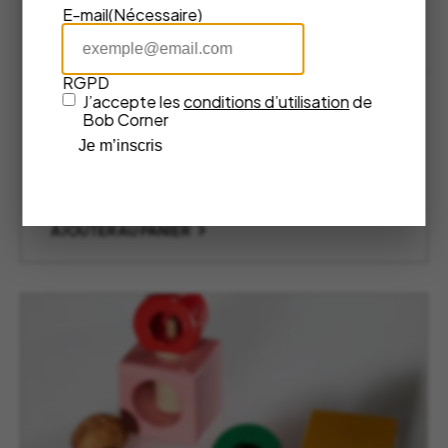
E-mail
(Nécessaire)
RGPD
J’accepte les
conditions d’utilisation
de
Presse-agrume électrique Toru –
Bob Corner
Alessi
Je m’inscris
Alessi
195,00
€
AJOUTER AU PANIER