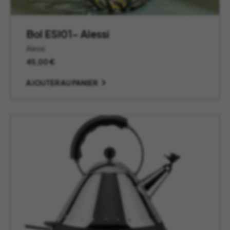
Bol ESI01- Alessi
Alessi
45,00
€
AJOUTER AU PANIER