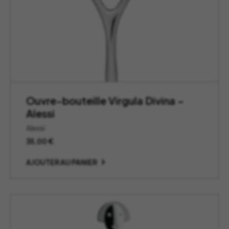
Ouvre-bouteille Virgula Divina –
Alessi
Alessi
35,00
€
AJOUTER AU PANIER