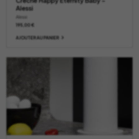
Crèche Happy Eternity Baby –
Alessi
Alessi
195,00
€
AJOUTER AU PANIER