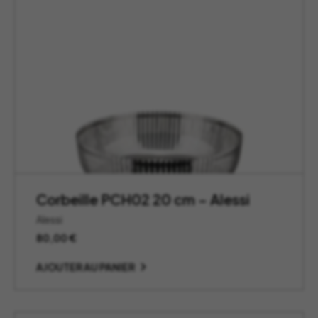
Corbeille PCH02 20 cm – Alessi
Alessi
80,00
€
AJOUTER AU PANIER