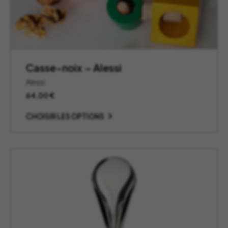
Casse-noix – Alessi
Alessi
64,00
€
CHOISIR LES OPTIONS