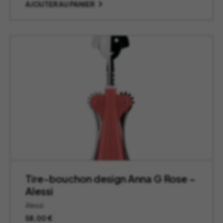
AJOUTER AU PANIER
Tire-bouchon design Anna G Rose –
Alessi
Alessi
58,00
€