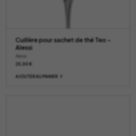
Cuillère pour sachet de thé Teo –
Alessi
Alessi
25,00
€
AJOUTER AU PANIER