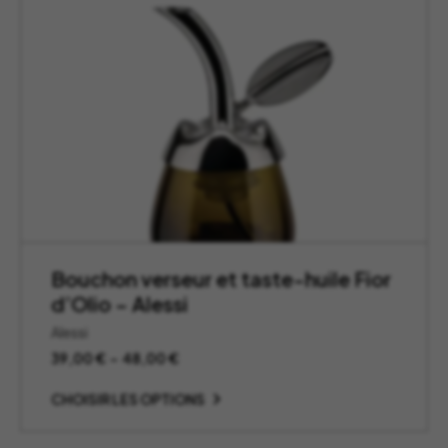
Bouchon verseur et taste-huile Fior
d’Olio – Alessi
Alessi
Plage
39,00
€
–
48,00
€
de
prix :
CHOISIR LES OPTIONS
39,00 €
à