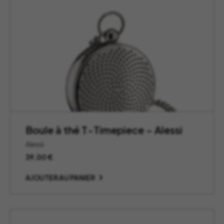
Boule à thé T-Timepiece – Alessi
Alessi
39,00
€
AJOUTER AU PANIER