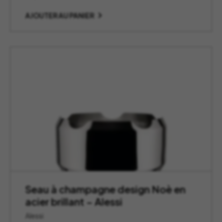
AJOUTER AU PANIER
Seau à champagne design Noè en
acier brillant – Alessi
Alessi