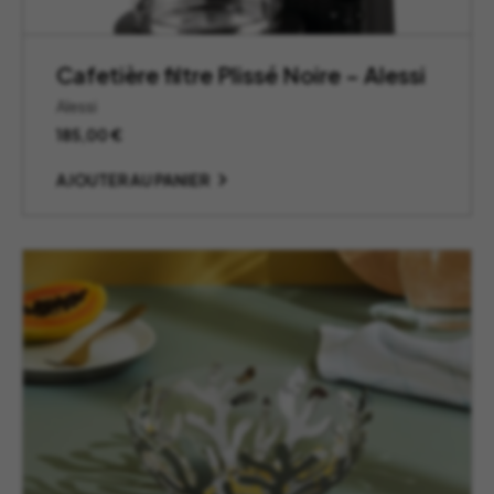
Cafetière filtre Plissé Noire – Alessi
Alessi
185,00
€
AJOUTER AU PANIER