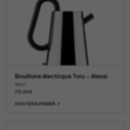
Bouilloire électrique Toru – Alessi
Alessi
175,00
€
AJOUTER AU PANIER