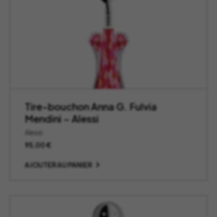
Tire-bouchon Anna G. Fulvia
Mendini – Alessi
Alessi
95,00
€
AJOUTER AU PANIER