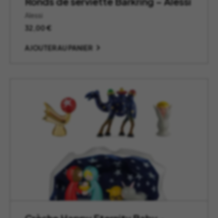
Ronds de serviette Barkring – Alessi
Alessi
32,00
€
AJOUTER AU PANIER