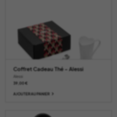
Coffret Cadeau Thé – Alessi
Alessi
39,00
€
AJOUTER AU PANIER