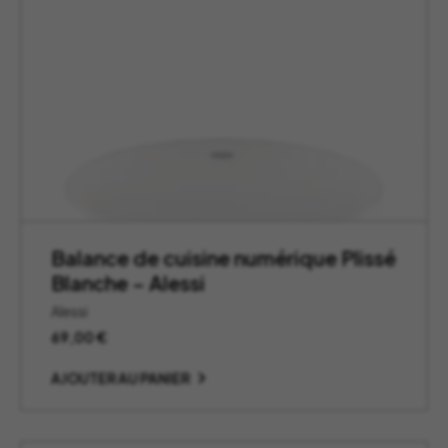
Balance de cuisine numérique Plissé
Blanche – Alessi
Alessi
69,00
€
AJOUTER AU PANIER