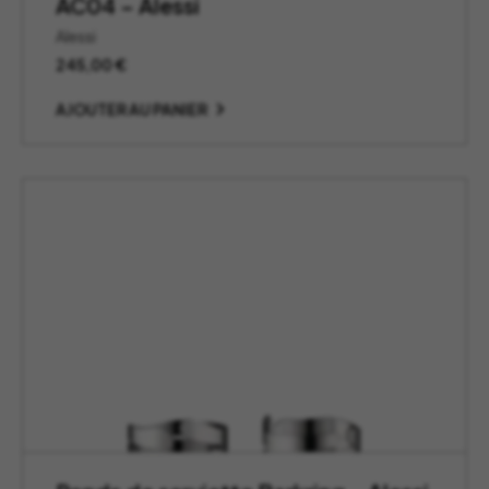
AC04 – Alessi
Alessi
245,00
€
AJOUTER AU PANIER