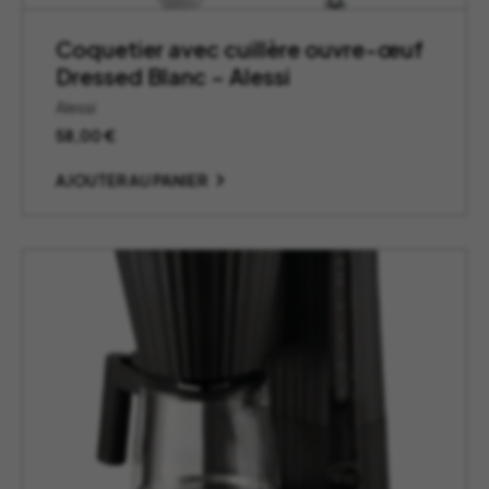
Coquetier avec cuillère ouvre-œuf
Dressed Blanc – Alessi
Alessi
58,00
€
AJOUTER AU PANIER