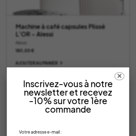
Machine à café capsules Plissé
L’OR – Alessi
Alessi
180,00
€
AJOUTER AU PANIER
✕
Inscrivez-vous à notre
newsletter et recevez
-10% sur votre 1ère
commande
Votre adresse e-mail :