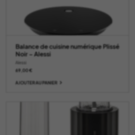
Balance de cuisine numérique Plissé
Noir – Alessi
Alessi
69,00
€
AJOUTER AU PANIER