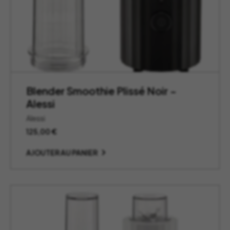
Blender Smoothie Plissé Noir –
Alessi
Alessi
125,00
€
AJOUTER AU PANIER