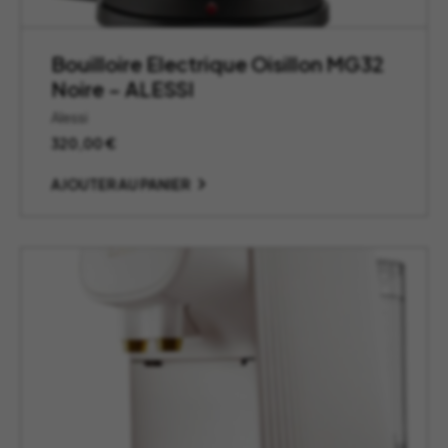
Bouilloire Electrique Oisillon MG32
Noire – ALESSI
Alessi
320,00
€
AJOUTER AU PANIER