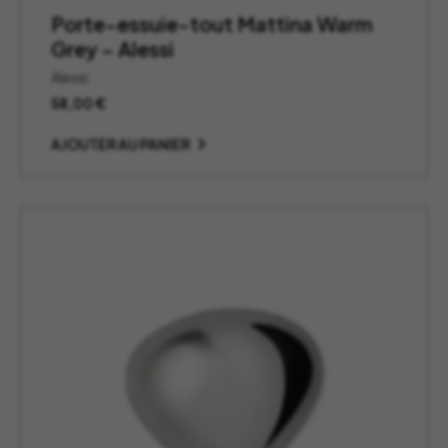
Porte-essuie-tout Mattina Warm
Grey – Alessi
Alessi
58,00
€
AJOUTER AU PANIER