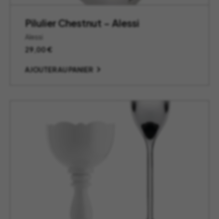
Pilulier Chestnut – Alessi
Alessi
29,00
€
AJOUTER AU PANIER