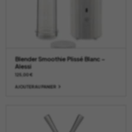
Blender Smoothie Plissé Blanc –
Alessi
125,00
€
AJOUTER AU PANIER