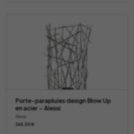
Porte-parapluies design Blow Up
en acier – Alessi
Alessi
265,00
€