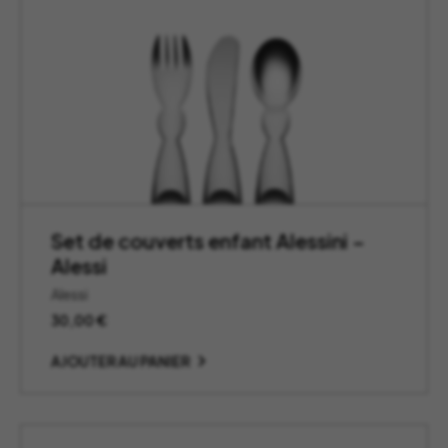
Set de couverts enfant Alessini –
Alessi
Alessi
30,00
€
AJOUTER AU PANIER