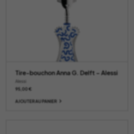
Tire-bouchon Anna G. Delft – Alessi
Alessi
95,00
€
AJOUTER AU PANIER