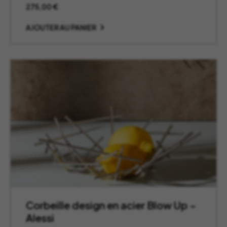
275,00
€
AJOUTER AU PANIER
Corbeille design en acier Blow Up –
Alessi